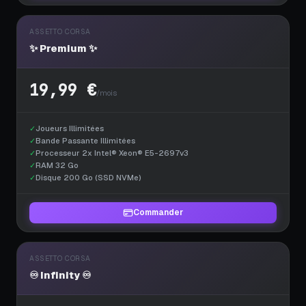
ASSETTO CORSA
✨ Premium ✨
19,99 €
/mois
✓
Joueurs Illimitées
✓
Bande Passante Illimitées
✓
Processeur 2x Intel® Xeon® E5-2697v3
✓
RAM 32 Go
✓
Disque 200 Go (SSD NVMe)
Commander
ASSETTO CORSA
♾️ Infinity ♾️