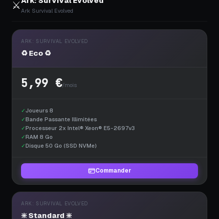
Ark: Survival Evolved
⚔️
Ark Survival Evolved
ARK: SURVIVAL EVOLVED
♻️ Eco ♻️
5,99 €
/mois
✓
Joueurs 8
✓
Bande Passante Illimitées
✓
Processeur 2x Intel® Xeon® E5-2697v3
✓
RAM 8 Go
✓
Disque 50 Go (SSD NVMe)
Commander
ARK: SURVIVAL EVOLVED
❇️ Standard ❇️