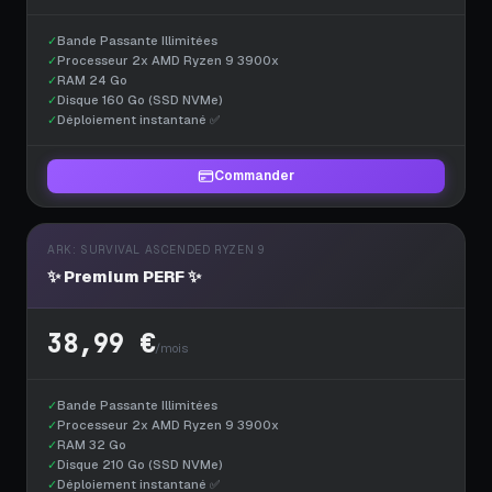
✓
Bande Passante Illimitées
✓
Processeur 2x AMD Ryzen 9 3900x
✓
RAM 24 Go
✓
Disque 160 Go (SSD NVMe)
✓
Déploiement instantané ✅
Commander
ARK: SURVIVAL ASCENDED RYZEN 9
✨ Premium PERF ✨
38,99 €
/mois
✓
Bande Passante Illimitées
✓
Processeur 2x AMD Ryzen 9 3900x
✓
RAM 32 Go
✓
Disque 210 Go (SSD NVMe)
✓
Déploiement instantané ✅