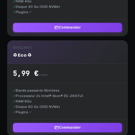
✓
RAM 4Go
✓
Disque 40 Go (SSD NVMe)
✓
Plugins ✅
Commander
MINECRAFT
♻️ Eco ♻️
5,99 €
/mois
✓
Bande passante Illimitées
✓
Processeur 2x Intel® Xeon® E5-2697v3
✓
RAM 8Go
✓
Disque 60 Go (SSD NVMe)
✓
Plugins ✅
Commander