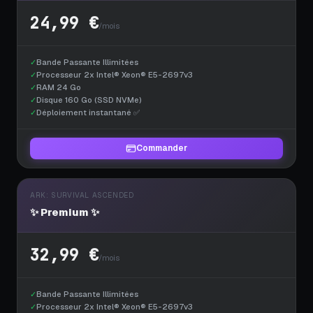
24,99 €
/mois
✓
Bande Passante Illimitées
✓
Processeur 2x Intel® Xeon® E5-2697v3
✓
RAM 24 Go
✓
Disque 160 Go (SSD NVMe)
✓
Déploiement instantané ✅
Commander
ARK: SURVIVAL ASCENDED
✨ Premium ✨
32,99 €
/mois
✓
Bande Passante Illimitées
✓
Processeur 2x Intel® Xeon® E5-2697v3