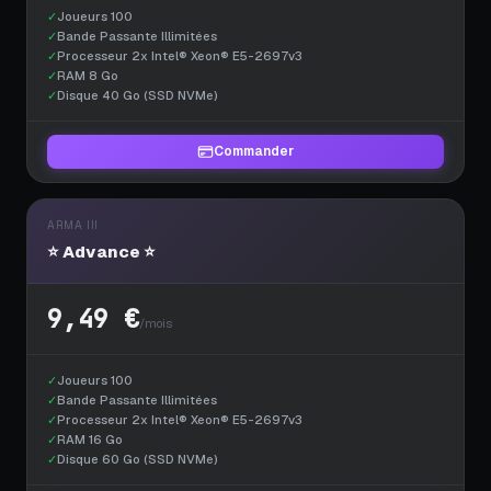
✓
Joueurs 100
✓
Bande Passante Illimitées
✓
Processeur 2x Intel® Xeon® E5-2697v3
✓
RAM 8 Go
✓
Disque 40 Go (SSD NVMe)
Commander
ARMA III
⭐ Advance ⭐
9,49 €
/mois
✓
Joueurs 100
✓
Bande Passante Illimitées
✓
Processeur 2x Intel® Xeon® E5-2697v3
✓
RAM 16 Go
✓
Disque 60 Go (SSD NVMe)