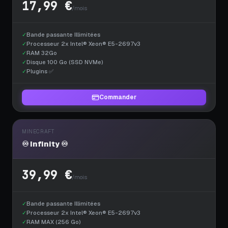
17,99 €
/mois
✓
Bande passante Illimitées
✓
Processeur 2x Intel® Xeon® E5-2697v3
✓
RAM 32Go
✓
Disque 100 Go (SSD NVMe)
✓
Plugins ✅
Commander
MINECRAFT
♾️ Infinity ♾️
39,99 €
/mois
✓
Bande passante Illimitées
✓
Processeur 2x Intel® Xeon® E5-2697v3
✓
RAM MAX (256 Go)