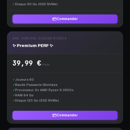
✓
Disque 90 Go (SSD NVMe)
Commander
ARK: SURVIVAL EVOLVED RYZEN 9
✨ Premium PERF ✨
39,99 €
/mois
✓
Joueurs 60
✓
Bande Passante Illimitées
✓
Processeur 2x AMD Ryzen 9 3900x
✓
RAM 64 Go
✓
Disque 120 Go (SSD NVMe)
Commander