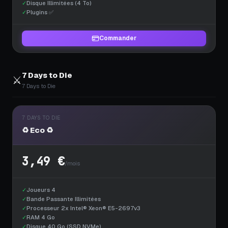
✓
Disque Illimitées (4 To)
✓
Plugins ✅
Commander
7 Days to Die
⚔️
7 Days to Die
7 DAYS TO DIE
♻️ Eco ♻️
3,49 €
/mois
✓
Joueurs 4
✓
Bande Passante Illimitées
✓
Processeur 2x Intel® Xeon® E5-2697v3
✓
RAM 4 Go
✓
Disque 40 Go (SSD NVMe)