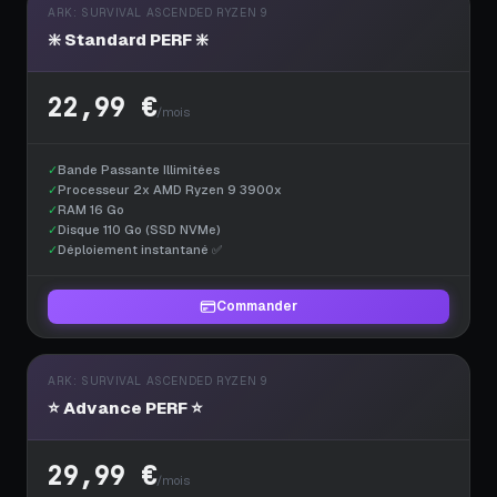
ARK: SURVIVAL ASCENDED RYZEN 9
❇️ Standard PERF ❇️
22,99 €
/mois
✓
Bande Passante Illimitées
✓
Processeur 2x AMD Ryzen 9 3900x
✓
RAM 16 Go
✓
Disque 110 Go (SSD NVMe)
✓
Déploiement instantané ✅
Commander
ARK: SURVIVAL ASCENDED RYZEN 9
⭐ Advance PERF ⭐
29,99 €
/mois