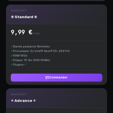
MINECRAFT
❇️ Standard ❇️
9,99 €
/mois
✓
Bande passante Illimitées
✓
Processeur 2x Intel® Xeon® E5-2697v3
✓
RAM 16Go
✓
Disque 70 Go (SSD NVMe)
✓
Plugins ✅
Commander
MINECRAFT
⭐ Advance ⭐