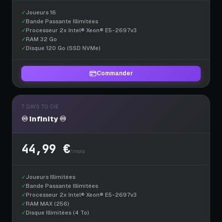
✓
Joueurs 16
✓
Bande Passante Illimitées
✓
Processeur 2x Intel® Xeon® E5-2697v3
✓
RAM 32 Go
✓
Disque 120 Go (SSD NVMe)
Commander
7 DAYS TO DIE
♾️ Infinity ♾️
44,99 €
/mois
✓
Joueurs Illimitées
✓
Bande Passante Illimitées
✓
Processeur 2x Intel® Xeon® E5-2697v3
✓
RAM MAX (256)
✓
Disque Illimitées (4 To)