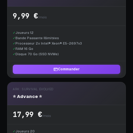
9,99 €
/mois
✓
Joueurs 12
✓
Bande Passante Illimitées
✓
Processeur 2x Intel® Xeon® E5-2697v3
✓
RAM 16 Go
✓
Disque 70 Go (SSD NVMe)
Commander
ARK: SURVIVAL EVOLVED
⭐ Advance ⭐
17,99 €
/mois
✓
Joueurs 20