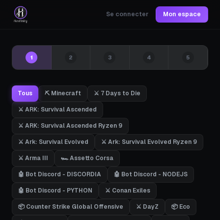
Se connecter
Mon espace
1
2
3
4
5
Tous
⛏️ Minecraft
⚔️ 7 Days to Die
⚔️ ARK: Survival Ascended
⚔️ ARK: Survival Ascended Ryzen 9
⚔️ Ark: Survival Evolved
⚔️ Ark: Survival Evolved Ryzen 9
⚔️ Arma III
🏎️ Assetto Corsa
🤖 Bot Discord - DISCORDIA
🤖 Bot Discord - NODEJS
🤖 Bot Discord - PYTHON
⚔️ Conan Exiles
📦 Counter Strike Global Offensive
⚔️ DayZ
📦 Eco