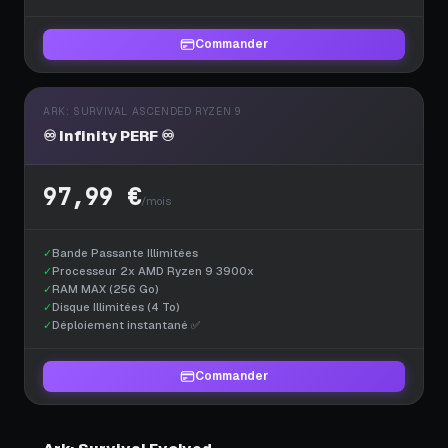
Commander
ARK: SURVIVAL ASCENDED RYZEN 9
♾️ Infinity PERF ♾️
97,99 €
/mois
✓
Bande Passante Illimitées
✓
Processeur 2x AMD Ryzen 9 3900x
✓
RAM MAX (256 Go)
✓
Disque Illimitées (4 To)
✓
Déploiement instantané ✅
Commander