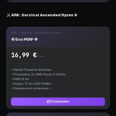
⚔️
ARK: Survival Ascended Ryzen 9
ARK: SURVIVAL ASCENDED RYZEN 9
♻️ Eco PERF ♻️
16,99 €
/mois
✓
Bande Passante Illimitées
✓
Processeur 2x AMD Ryzen 9 3900x
✓
RAM 12 Go
✓
Disque 70 Go (SSD NVMe)
✓
Déploiement instantané ✅
Commander