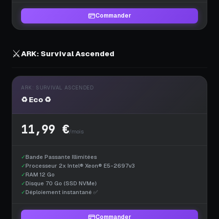
Commander
⚔️
ARK: Survival Ascended
ARK: SURVIVAL ASCENDED
♻️ Eco ♻️
11,99 €
/mois
✓
Bande Passante Illimitées
✓
Processeur 2x Intel® Xeon® E5-2697v3
✓
RAM 12 Go
✓
Disque 70 Go (SSD NVMe)
✓
Déploiement instantané ✅
Commander