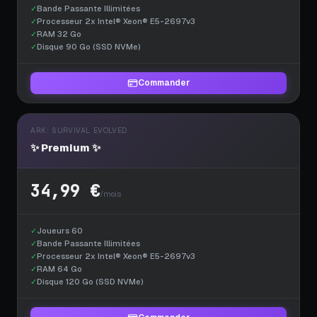
✓
Bande Passante Illimitées
✓
Processeur 2x Intel® Xeon® E5-2697v3
✓
RAM 32 Go
✓
Disque 90 Go (SSD NVMe)
Commander
ARK: SURVIVAL EVOLVED
✨ Premium ✨
34,99 €
/mois
✓
Joueurs 60
✓
Bande Passante Illimitées
✓
Processeur 2x Intel® Xeon® E5-2697v3
✓
RAM 64 Go
✓
Disque 120 Go (SSD NVMe)