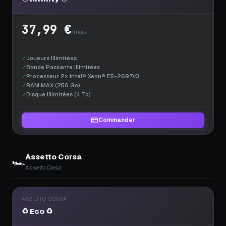
37,99 €
/mois
✓
Joueurs Illimitées
✓
Bande Passante Illimitées
✓
Processeur 2x Intel® Xeon® E5-2697v3
✓
RAM MAX (256 Go)
✓
Disque Illimitées (4 To)
Commander
Assetto Corsa
🏎️
Assetto Corsa
ASSETTO CORSA
♻️ Eco ♻️