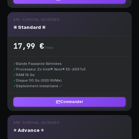
ARK: SURVIVAL ASCENDED
❇️ Standard ❇️
17,99 €
/mois
✓
Bande Passante Illimitées
✓
Processeur 2x Intel® Xeon® E5-2697v3
✓
RAM 16 Go
✓
Disque 110 Go (SSD NVMe)
✓
Déploiement instantané ✅
Commander
ARK: SURVIVAL ASCENDED
⭐ Advance ⭐