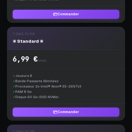
Commander
7 DAYS TO DIE
❇️ Standard ❇️
6,99 €
/mois
✓
Joueurs 8
✓
Bande Passante Illimitées
✓
Processeur 2x Intel® Xeon® E5-2697v3
✓
RAM 8 Go
✓
Disque 60 Go (SSD NVMe)
Commander
7 DAYS TO DIE