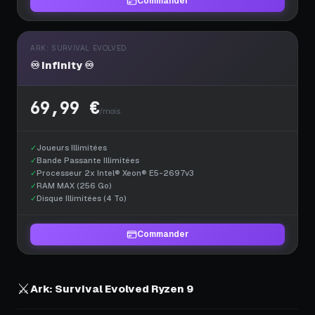
Commander
ARK: SURVIVAL EVOLVED
♾️ Infinity ♾️
69,99 €
/mois
✓
Joueurs Illimitées
✓
Bande Passante Illimitées
✓
Processeur 2x Intel® Xeon® E5-2697v3
✓
RAM MAX (256 Go)
✓
Disque Illimitées (4 To)
Commander
⚔️
Ark: Survival Evolved Ryzen 9