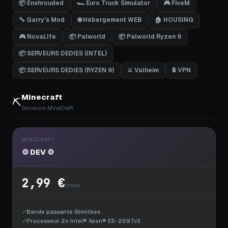
📦 Enshrouded
🏎️ Euro Truck Simulator
🎮 FiveM
🔧 Garry's Mod
🌐 Hébergement WEB
🏠 HOUSING
🎮 NovaLIfe
📦 Palworld
📦 Palworld Ryzen 9
📦 SERVEURS DEDIES (INTEL)
📦 SERVEURS DEDIES (RYZEN 9)
⚔️ Valheim
🔒 VPN
Minecraft
⛏️
Serveurs MineCraft
MINECRAFT
⚙️ DEV ⚙️
2,99 €
/mois
✓
Bande passante Illimitées
✓
Processeur 2x Intel® Xeon® E5-2697v3