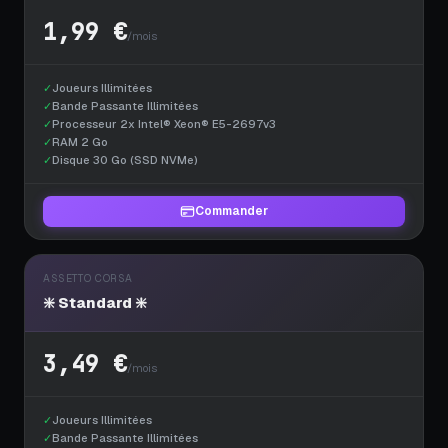
1,99 €
/mois
✓
Joueurs Illimitées
✓
Bande Passante Illimitées
✓
Processeur 2x Intel® Xeon® E5-2697v3
✓
RAM 2 Go
✓
Disque 30 Go (SSD NVMe)
Commander
ASSETTO CORSA
❇️ Standard ❇️
3,49 €
/mois
✓
Joueurs Illimitées
✓
Bande Passante Illimitées