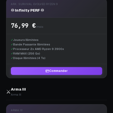
ARK: SURVIVAL EVOLVED RYZEN 9
♾️ Infinity PERF ♾️
76,99 €
/mois
✓
Joueurs Illimitées
✓
Bande Passante Illimitées
✓
Processeur 2x AMD Ryzen 9 3900x
✓
RAM MAX (256 Go)
✓
Disque Illimitées (4 To)
Commander
Arma III
⚔️
Arma III
ARMA III