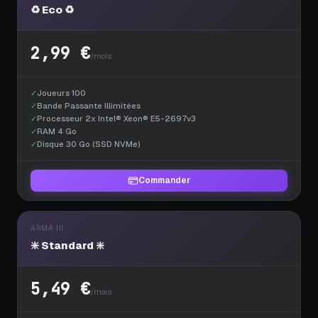
♻️ Eco ♻️
2,99 €
/mois
✓
Joueurs 100
✓
Bande Passante Illimitées
✓
Processeur 2x Intel® Xeon® E5-2697v3
✓
RAM 4 Go
✓
Disque 30 Go (SSD NVMe)
Commander
ARMA III
❇️ Standard ❇️
5,49 €
/mois