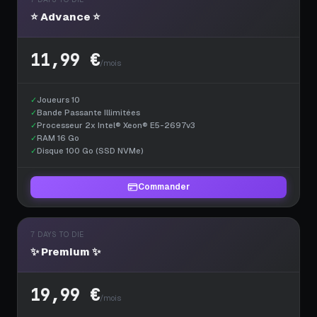
⭐ Advance ⭐
11,99 €
/mois
✓
Joueurs 10
✓
Bande Passante Illimitées
✓
Processeur 2x Intel® Xeon® E5-2697v3
✓
RAM 16 Go
✓
Disque 100 Go (SSD NVMe)
Commander
7 DAYS TO DIE
✨ Premium ✨
19,99 €
/mois