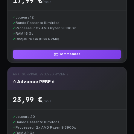
17,99 €
/mois
✓
Joueurs 12
✓
Bande Passante Illimitées
✓
Processeur 2x AMD Ryzen 9 3900x
✓
RAM 16 Go
✓
Disque 70 Go (SSD NVMe)
Commander
ARK: SURVIVAL EVOLVED RYZEN 9
⭐ Advance PERF ⭐
23,99 €
/mois
✓
Joueurs 20
✓
Bande Passante Illimitées
✓
Processeur 2x AMD Ryzen 9 3900x
✓
RAM 32 Go