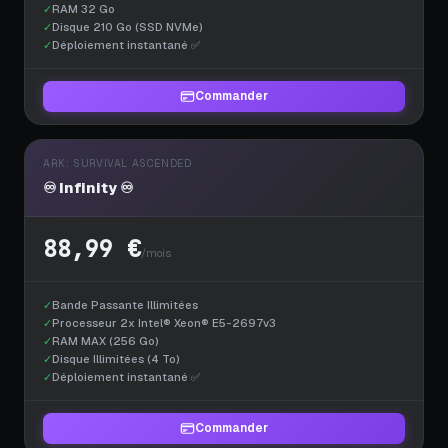
✓
RAM 32 Go
✓
Disque 210 Go (SSD NVMe)
✓
Déploiement instantané ✅
Commander
ARK: SURVIVAL ASCENDED
♾️ Infinity ♾️
88,99 €
/mois
✓
Bande Passante Illimitées
✓
Processeur 2x Intel® Xeon® E5-2697v3
✓
RAM MAX (256 Go)
✓
Disque Illimitées (4 To)
✓
Déploiement instantané ✅
Commander