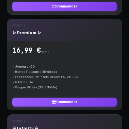
Commander
ARMA III
✨ Premium ✨
16,99 €
/mois
✓
Joueurs 100
✓
Bande Passante Illimitées
✓
Processeur 2x Intel® Xeon® E5-2697v3
✓
RAM 32 Go
✓
Disque 80 Go (SSD NVMe)
Commander
ARMA III
♾️ Infinity ♾️