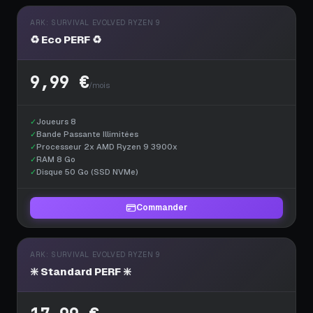
ARK: SURVIVAL EVOLVED RYZEN 9
♻️ Eco PERF ♻️
9,99 €
/mois
✓
Joueurs 8
✓
Bande Passante Illimitées
✓
Processeur 2x AMD Ryzen 9 3900x
✓
RAM 8 Go
✓
Disque 50 Go (SSD NVMe)
Commander
ARK: SURVIVAL EVOLVED RYZEN 9
❇️ Standard PERF ❇️